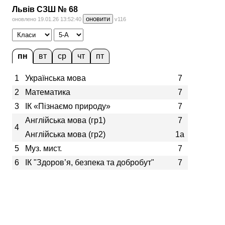
Львів СЗШ № 68
оновити
оновлено 19.01.26 13:52:40
v116
пн
вт
ср
чт
пт
1
Українська мова
7
2
Математика
7
3
ІК «Пізнаємо природу»
7
Англійська мова (гр1)
7
4
Англійська мова (гр2)
1а
5
Муз. мист.
7
6
ІК "Здоров’я, безпека та добробут"
7