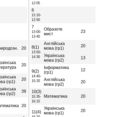
12:05
6
12:10-
12:50
7
Образотв
23
13:00-
мист
13:40
Англійська
20
8(1)
иродозн.
20
мова (гр1)
13:50-
Українська
14:30
13
мова (гр2)
раїнська
20
тература
Інформатика
12
9(2)
(гр1)
14:40-
раїнська
20
Англійська
15:20
ва (гр1)
20
мова (гр2)
раїнська
39
10(3)
ва (гр2)
Математика
20
15:35-
16:15
атематика
20
Українська
20
11(4)
мова (гр1)
16:20-