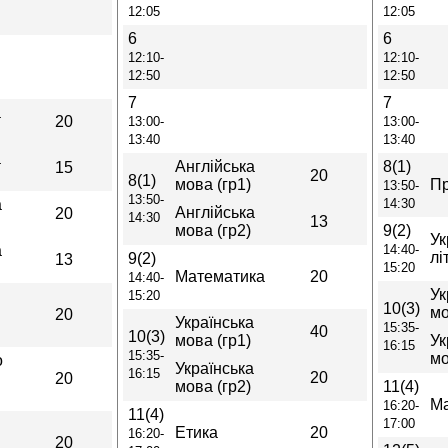
12:05
12:05
6
6
12:10-
12:10-
12:50
12:50
7
7
а
20
13:00-
13:00-
13:40
13:40
а
Англійська
8(1)
15
20
8(1)
мова (гр1)
Пр
13:50-
13:50-
а
14:30
Англійська
20
14:30
13
мова (гр2)
9(2)
Ук
а
14:40-
лі
9(2)
13
15:20
Математика
20
14:40-
Ук
15:20
10(3)
мо
20
Українська
15:35-
40
10(3)
мова (гр1)
Ук
16:15
15:35-
мо
о
Українська
16:15
20
20
мова (гр2)
11(4)
М
16:20-
11(4)
17:00
Етика
20
16:20-
20