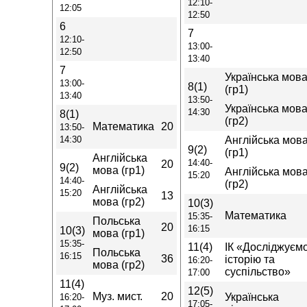
12:10-
12:05
12:50
6
7
12:10-
13:00-
12:50
13:40
7
Українська мов
13:00-
8(1)
(гр1)
13:40
13:50-
Українська мов
14:30
8(1)
(гр2)
Математика
20
13:50-
14:30
Англійська мов
9(2)
(гр1)
Англійська
14:40-
20
9(2)
мова (гр1)
Англійська мов
15:20
14:40-
(гр2)
Англійська
15:20
13
мова (гр2)
10(3)
Математика
15:35-
Польська
20
16:15
10(3)
мова (гр1)
15:35-
11(4)
ІК «Досліджуєм
Польська
16:15
36
історію та
16:20-
мова (гр2)
суспільство»
17:00
11(4)
12(5)
Муз. мист.
20
Українська
16:20-
17:05-