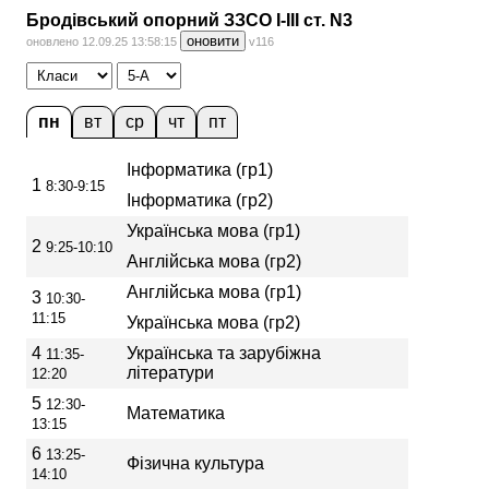
Бродівський опорний ЗЗСО І-ІІІ ст. N3
оновити
оновлено 12.09.25 13:58:15
v116
пн
вт
ср
чт
пт
Інформатика (гр1)
1
8:30-9:15
Інформатика (гр2)
Українська мова (гр1)
2
9:25-10:10
Англійська мова (гр2)
Англійська мова (гр1)
3
10:30-
11:15
Українська мова (гр2)
4
Українська та зарубіжна
11:35-
літератури
12:20
5
12:30-
Математика
13:15
6
13:25-
Фізична культура
14:10