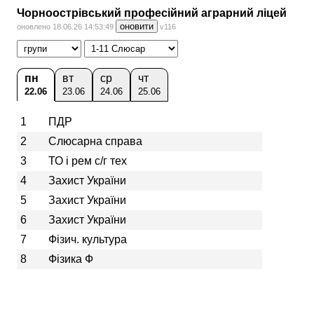
Чорноострівський професійний аграрний ліцей
оновити
оновлено 18.06.26 14:53:49
v116
пн
вт
ср
чт
22.06
23.06
24.06
25.06
1
ПДР
2
Слюсарна справа
3
ТО і рем с/г тех
4
Захист України
5
Захист України
6
Захист України
7
Фізич. культура
8
Фізика Ф